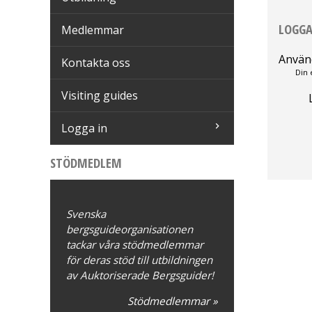
LOGGA
Medlemmar
Använ
Kontakta oss
Din 
Visiting guides
Logga in
STÖDMEDLEM
Svenska
bergsguideorganisationen
tackar våra stödmedlemmar
för deras stöd till utbildningen
av Auktoriserade Bergsguider!
Stödmedlemmar »