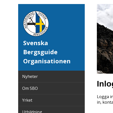
Svenska
Bergsguide
Organisationen
Nyheter
Inl
Om SBO
Logga in
Yrket
in, kont
Utbildning