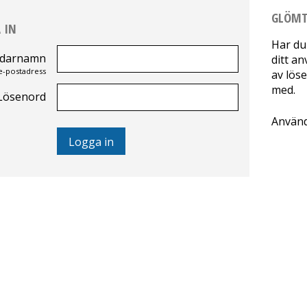
GLÖMT
 IN
Har du
darnamn
ditt an
e-postadress
av löse
med.
Lösenord
Använ
Logga in